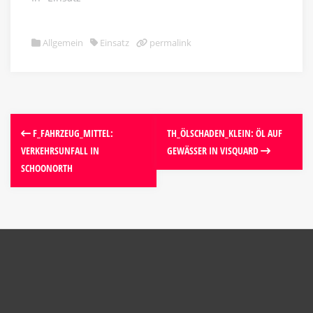
Allgemein
Einsatz
permalink
F_FAHRZEUG_MITTEL:
TH_ÖLSCHADEN_KLEIN: ÖL AUF
VERKEHRSUNFALL IN
GEWÄSSER IN VISQUARD
SCHOONORTH