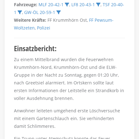
Fahrzeuge:
MLF 20-42-1
,
LF8 20-43-1
,
TSF 20-40-
1
,
GW-ÖL 20-59-1
Weitere Kräfte:
FF Krummhörn Ost,
FF Pewsum-
Woltzeten
,
Polizei
Einsatzbericht:
Zu einem Mittelbrand wurden die Feuerwehren
Krummhörn-Nord, Krummhörn-Ost und die ELW-
Gruppe in der Nacht zu Sonntag, gegen 01:20 Uhr,
nach Greetsiel alarmiert. Im Ortskern sollte laut
ersten Informationen der Leitstelle ein Strandkorb in
voller Ausdehnung brennen.
Anwohner leiteten umgehend erste Löschversuche
mit einem Gartenschlauch ein. Sie verhinderten
damit Schlimmeres.
Ein Trupp unter Atemschutz konnte das Feuer