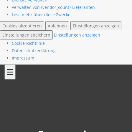
Verwalten von {vendor_count}-Lieferanten
Lese mehr über diese Zwecke
Cookies akzeptieren
Ablehnen
Einstellungen anzeigen
Einstellungen speichern
Einstellungen anzeigen
Cookie-Richtlinie
Datenschutzerklärung
Impressum
Skip
to
content