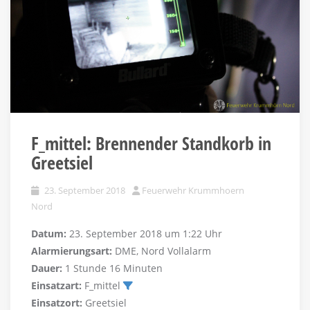
F_mittel: Brennender Standkorb in
Greetsiel
23. September 2018
Feuerwehr Krummhoern
Nord
Datum:
23. September 2018 um 1:22 Uhr
Alarmierungsart:
DME, Nord Vollalarm
Dauer:
1 Stunde 16 Minuten
Einsatzart:
F_mittel
Einsatzort:
Greetsiel