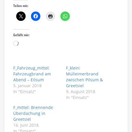
Teilen mit:
Gefällt mir:
Wird
geladen …
F_Fahrzeug_mittel:
F_klein:
Fahrzeugbrand am
Mülleimerbrand
Abend – Eilsum
zwischen Pilsum &
5. Januar 2018
Greetsiel
In "Einsatz"
9. August 2018
In "Einsatz"
F_mittel: Brennende
Überdachung in
Greetsiel
16. Juni 2018
In "Einsatz"