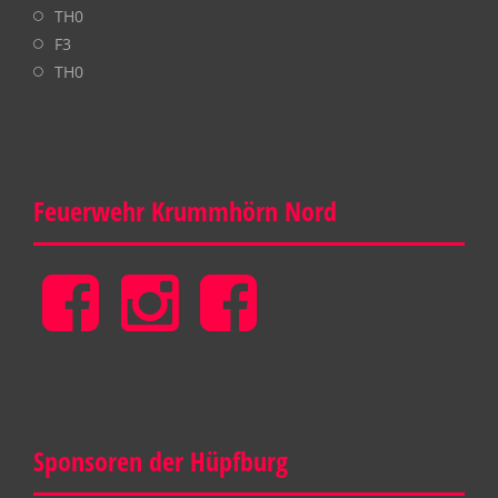
TH0
F3
TH0
Feuerwehr Krummhörn Nord
Feuerwehr
Feuerwehr
Gemeinde
Krummhörn
Krummhörn
Feuerwehr
Nord
Nord
Krummhörn
Sponsoren der Hüpfburg