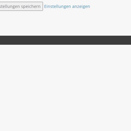
stellungen speichern
Einstellungen anzeigen
ABTEILUNG
JUGENDFEUERWEHR
KINDERFEUERWEHR
KONTAKT
wehr Krummhör