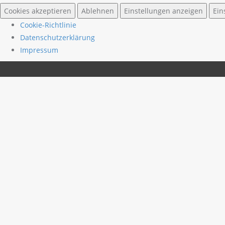
Cookies akzeptieren
Ablehnen
Einstellungen anzeigen
Ein
Cookie-Richtlinie
Datenschutzerklärung
Impressum
Skip
to
VERANSTALTUNGEN
AKTUELLES
EINSATZ
content
Feuer