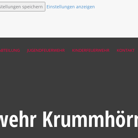
stellungen speichern
Einstellungen anzeigen
ABTEILUNG
JUGENDFEUERWEHR
KINDERFEUERWEHR
KONTAKT
wehr Krummhör