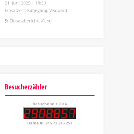
21. Juni 2025
|
18:30
Einsatzort: Katjegang, Visquard
Einsatzberichte-Feed
Besucherzähler
Besuche seit 2014
Deine IP: 216.73.216.253