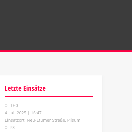
Letzte Einsätze
TH0
4. Juli 2025
|
16:47
Einsatzort: Neu-Etumer Straße, Pilsum
F3