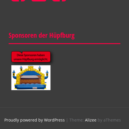
Nord
Nord
Krummhörn
Sponsoren der Hüpfburg
Proudly powered by WordPress
|
Theme:
Alizee
by aThemes