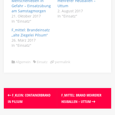
Menschenleben in
mehrerer Heuballen –
Gefahr – Einsatzübung
Uttum
am Samstagmorgen
2. August 2017
21. Oktober 2017
In "Einsatz"
In "Einsatz"
F_mittel: Brandeinsatz
„alte Ziegelei Pilsum“
26. März 2017
In "Einsatz"
Allgemein
Einsatz
permalink
F_KLEIN: CONTAINERBRAND
F_MITTEL: BRAND MEHRERER
IN PILSUM
HEUBALLEN – UTTUM