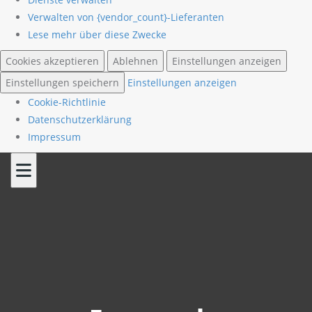
Verwalten von {vendor_count}-Lieferanten
Lese mehr über diese Zwecke
Cookies akzeptieren
Ablehnen
Einstellungen anzeigen
Einstellungen speichern
Einstellungen anzeigen
Cookie-Richtlinie
Datenschutzerklärung
Impressum
Skip
to
content