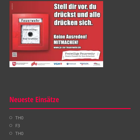
Neueste Einsätze
TH0
F3
TH0