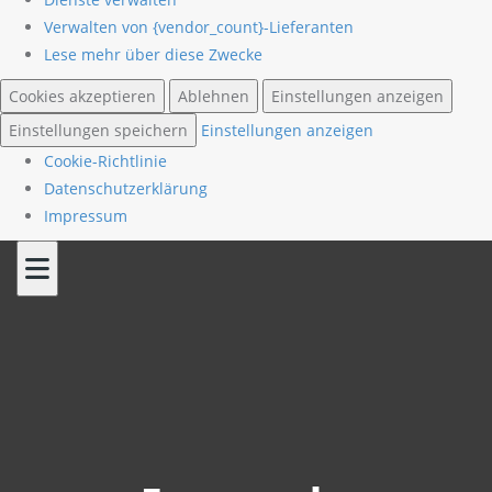
Verwalten von {vendor_count}-Lieferanten
Lese mehr über diese Zwecke
Cookies akzeptieren
Ablehnen
Einstellungen anzeigen
Einstellungen speichern
Einstellungen anzeigen
Cookie-Richtlinie
Datenschutzerklärung
Impressum
Skip
to
content