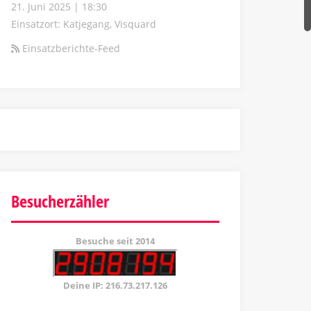
21. Juni 2025
|
18:30
Einsatzort: Katjegang, Visquard
Einsatzberichte-Feed
Besucherzähler
Besuche seit 2014
Deine IP: 216.73.217.126