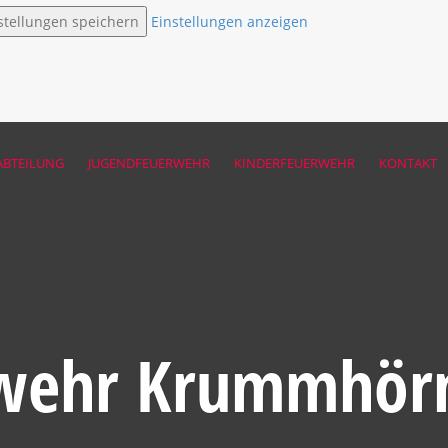
stellungen speichern
Einstellungen anzeigen
ABTEILUNG
JUGENDFEUERWEHR
KINDERFEUERWEHR
KONTAKT
wehr Krummhör