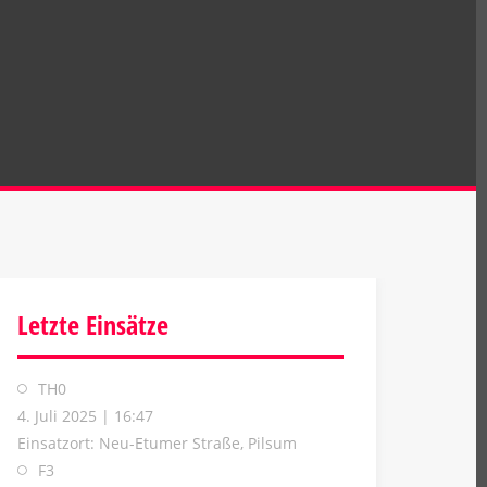
Letzte Einsätze
TH0
4. Juli 2025
|
16:47
Einsatzort: Neu-Etumer Straße, Pilsum
F3