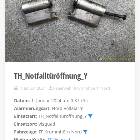
TH_Notfalltüröffnung_Y
1. Januar 2024
Feuerwehr Krummhoern Nord
Datum:
1. Januar 2024 um 0:37 Uhr
Alarmierungsart:
Nord Vollalarm
Einsatzart:
TH_Notfalltüröffnung_Y
Einsatzort:
Visquad
Fahrzeuge:
FF Krummhörn Nord
Weitere Kräfte:
FF Visquad