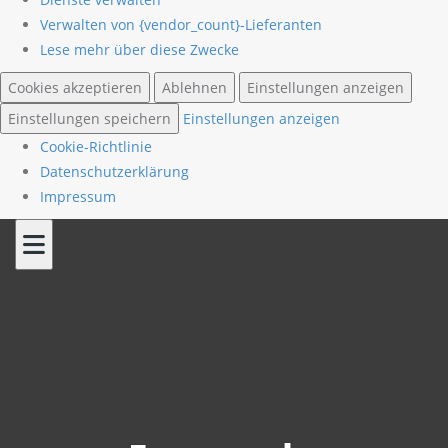
Verwalten von {vendor_count}-Lieferanten
Lese mehr über diese Zwecke
Cookies akzeptieren
Ablehnen
Einstellungen anzeigen
Einstellungen speichern
Einstellungen anzeigen
Cookie-Richtlinie
Datenschutzerklärung
Impressum
Skip
to
content