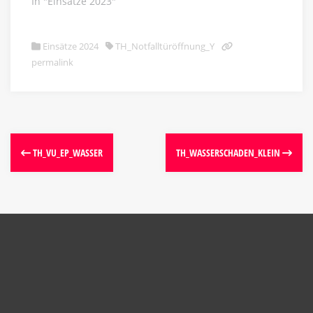
In "Einsätze 2023"
Einsätze 2024
TH_Notfalltüröffnung_Y
permalink
TH_VU_EP_WASSER
TH_WASSERSCHADEN_KLEIN