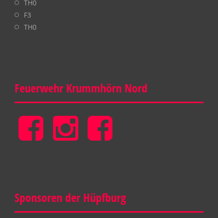
TH0
F3
TH0
Feuerwehr Krummhörn Nord
Feuerwehr
Feuerwehr
Gemeinde
Krummhörn
Krummhörn
Feuerwehr
Nord
Nord
Krummhörn
Sponsoren der Hüpfburg