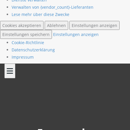
Verwalten von {vendor_count}-Lieferanten
Lese mehr über diese Zwecke
Cookies akzeptieren
Ablehnen
Einstellungen anzeigen
Einstellungen speichern
Einstellungen anzeigen
Cookie-Richtlinie
Datenschutzerklärung
Impressum
Skip
to
content